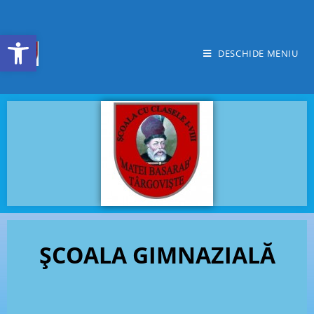
Deschide bara de unelte
DESCHIDE MENIU
ȘCOALA GIMNAZIALĂ