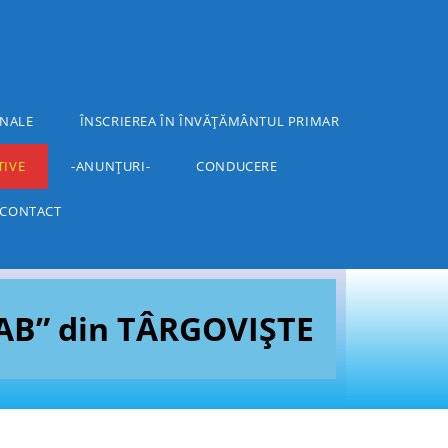
NALE
ÎNSCRIEREA ÎN ÎNVĂȚĂMÂNTUL PRIMAR
TIVE
-ANUNȚURI-
CONDUCERE
CONTACT
B” din TÂRGOVIȘTE