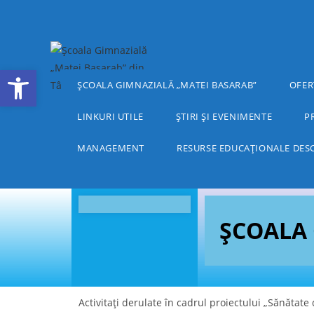
Deschide bara de unelte
ȘCOALA GIMNAZIALĂ „MATEI BASARAB”
OFER
LINKURI UTILE
ȘTIRI ȘI EVENIMENTE
P
MANAGEMENT
RESURSE EDUCAȚIONALE DES
ȘCOALA 
Activitați derulate în cadrul proiectului „Sănătate d