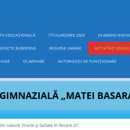
TA EDUCAȚIONALĂ
TITULARIZARE 2026
EXAMENE NAȚIO
ROIECTE EUROPENE
RESURSE UMANE
ACTIVITĂȚI EDUCA
CHISE
OLIMPIADE
AUTORIZAȚII DE FUNCȚIONARE
GIMNAZIALĂ „MATEI BASARA
in natură. Fructe și lactate în fiecare zi!”.