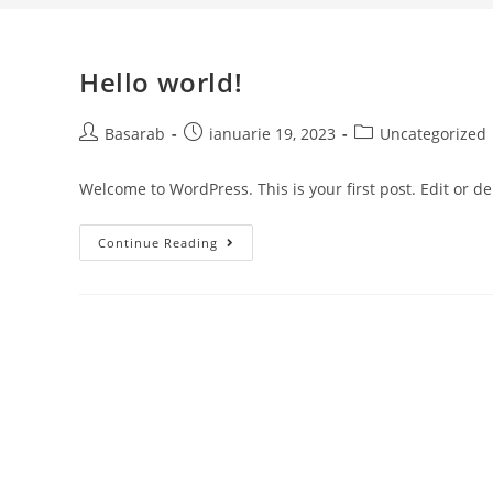
Hello world!
Post
Post
Post
Basarab
ianuarie 19, 2023
Uncategorized
author:
published:
category:
Welcome to WordPress. This is your first post. Edit or dele
Hello
Continue Reading
World!