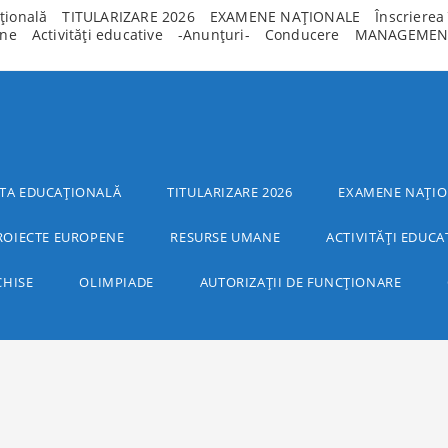
țională
TITULARIZARE 2026
EXAMENE NAȚIONALE
Înscrierea
ane
Activități educative
-Anunțuri-
Conducere
MANAGEMEN
TA EDUCAȚIONALĂ
TITULARIZARE 2026
EXAMENE NAȚIO
ROIECTE EUROPENE
RESURSE UMANE
ACTIVITĂȚI EDUCA
CHISE
OLIMPIADE
AUTORIZAȚII DE FUNCȚIONARE