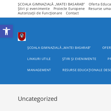
Skip
ȘCOALA GIMNAZIALĂ „MATEI BASARAB”
Oferta Educa
Știri și evenimente
Proiecte Europene
Resurse um
to
Autorizații de Funcționare
Contact
content
Deschide bara de unelte
ȘCOALA GIMNAZIALĂ „MATEI BASARAB”
OFER
LINKURI UTILE
ȘTIRI ȘI EVENIMENTE
P
MANAGEMENT
RESURSE EDUCAȚIONALE DES
Uncategorized