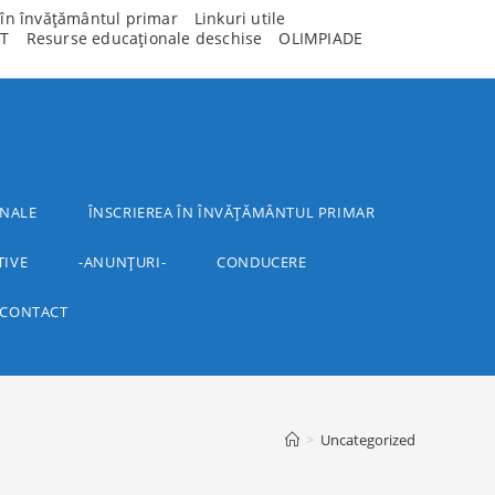
 în învățământul primar
Linkuri utile
T
Resurse educaționale deschise
OLIMPIADE
NALE
ÎNSCRIEREA ÎN ÎNVĂȚĂMÂNTUL PRIMAR
TIVE
-ANUNȚURI-
CONDUCERE
CONTACT
>
Uncategorized